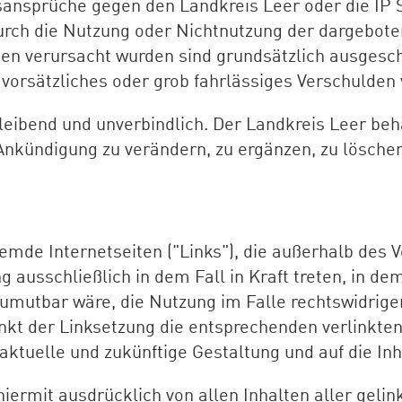
ngsansprüche gegen den Landkreis Leer oder die I
 durch die Nutzung oder Nichtnutzung der dargebot
nen verursacht wurden sind grundsätzlich ausgesc
orsätzliches oder grob fahrlässiges Verschulden v
leibend und unverbindlich. Der Landkreis Leer behä
kündigung zu verändern, zu ergänzen, zu löschen 
fremde Internetseiten ("Links"), die außerhalb de
g ausschließlich in dem Fall in Kraft treten, in d
umutbar wäre, die Nutzung im Falle rechtswidriger
kt der Linksetzung die entsprechenden verlinkten S
 aktuelle und zukünftige Gestaltung und auf die In
hiermit ausdrücklich von allen Inhalten aller gelin